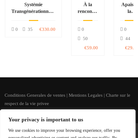
Systémie
À la
Apaiser
Transgénérationnelle
rencontre
la
en Imaginologie®
des
tension
(STI)
animaux
artériell
0
35
€330.00
0
0
totems
50
44
€59.00
€29.0
Conditions Generales de ventes
|
Mentions Legales
|
Charte sur le
respect de la vie privee
Your privacy is important to us
We use cookies to improve your browsing experience, offer you
Imaginologie.fr | Tous droits reserves
personalized advertising or content and analyze our traffic. By