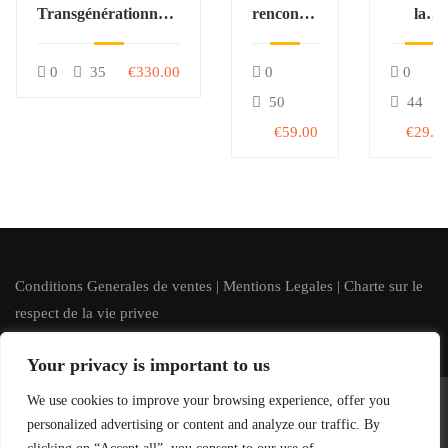
Transgénérationnelle
rencontre
la
en Imaginologie®
des
tension
(STI)
animaux
artériell
0
35
€330.00
0
0
totems
50
44
€59.00
€29.0
Conditions Generales de ventes
|
Mentions Legales
|
Charte sur le
respect de la vie privee
Your privacy is important to us
We use cookies to improve your browsing experience, offer you
Imaginologie.fr | Tous droits reserves
personalized advertising or content and analyze our traffic. By