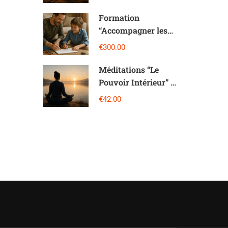
magique
Formation
“Accompagner les
Enfants avec
€300.00
l’Imaginologie®”
Méditations “Le
Pouvoir Intérieur” :
21 Jours pour
€42.00
développer ton
bonheur