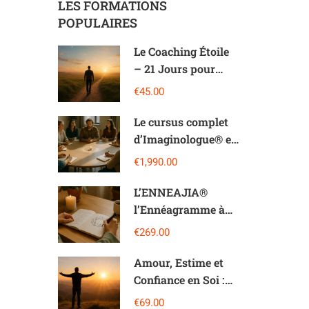
LES FORMATIONS
POPULAIRES
Le Coaching Étoile
– 21 Jours pour
Transformer Votre
€45.00
Vie et libérer votre
potentiel
Le cursus complet
d’Imaginologue® en
5 modules en
€1,990.00
Imaginologie®
L’ENNEAJIA®️
l’Ennéagramme à
travers
€269.00
l’Imaginologie®️
Amour, Estime et
Confiance en Soi :
Le triptyque
€69.00