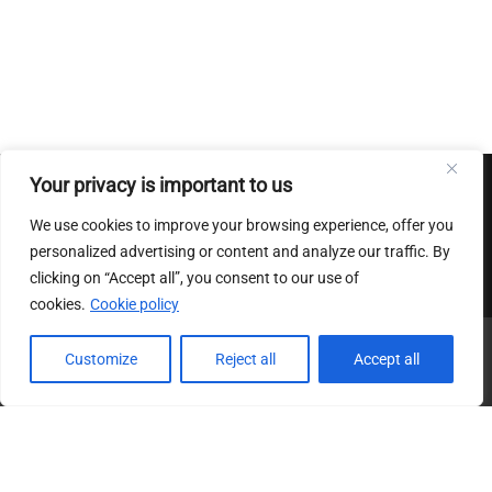
Your privacy is important to us
Conditions Generales de ventes
|
Mentions Legales
|
Charte
We use cookies to improve your browsing experience, offer you
sur le respect de la vie privee
personalized advertising or content and analyze our traffic. By
clicking on “Accept all”, you consent to our use of
cookies.
Cookie policy
Customize
Reject all
Accept all
Imaginologie.fr | Tous droits reserves
Notice
: ob_end_flush(): Failed to send buffer of zlib output
compression (0) in
/home/imaginol/public_html/wp-