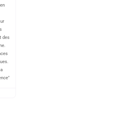
 en
ur
s
t des
ne.
nces
ques.
la
ence"