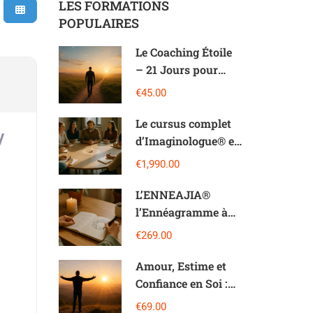
LES FORMATIONS
POPULAIRES
Le Coaching Étoile
– 21 Jours pour
Transformer Votre
€45.00
Vie et libérer votre
potentiel
Le cursus complet
y
d’Imaginologue® en
5 modules en
€1,990.00
Imaginologie®
L’ENNEAJIA®️
l’Ennéagramme à
travers
€269.00
l’Imaginologie®️
Amour, Estime et
Confiance en Soi :
Le triptyque
€69.00