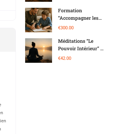
magique
Formation
“Accompagner les
Enfants avec
€300.00
l’Imaginologie®”
Méditations “Le
Pouvoir Intérieur” :
21 Jours pour
€42.00
développer ton
bonheur
e
en
ien
n