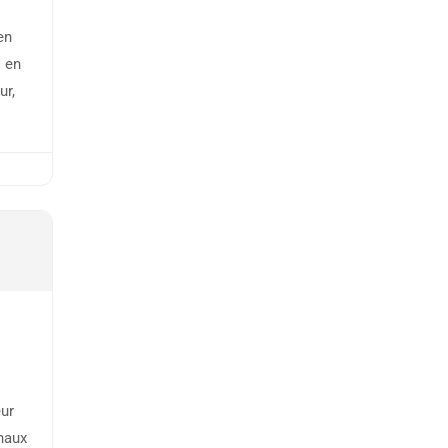
en
 en
ur,
ur
onaux