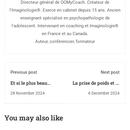
Directeur général de OOMyCoach. Créateur de
l'Imaginologie®. Exerce en cabinet depuis 15 ans. Ancien
enseignant spécialisé en psychopathologie de
l'adolescent. Intervenant en coaching et Imaginologie®
en France et au Canada.
Auteur, conférencier, formateur
Previous post
Next post
Et si le plus beau
La prise de poids et la
cadeau de Noël à
peur du manque :
28 November 2024
6 December 2024
offrir à votre enfant,
quand le
c'était... vous ?
transgénérationnel
influence notre
You may also like
quotidien de manière
incroyable !